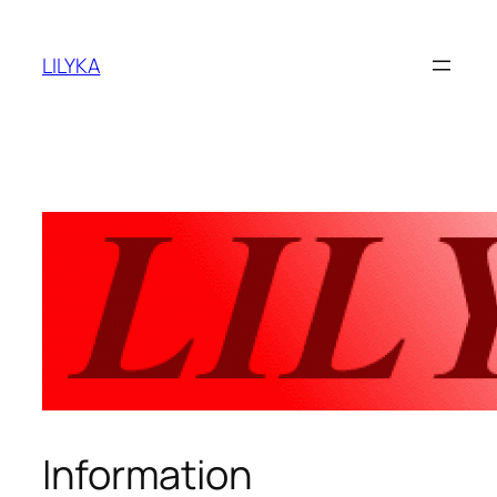
内
容
LILYKA
を
ス
キ
ッ
プ
Information